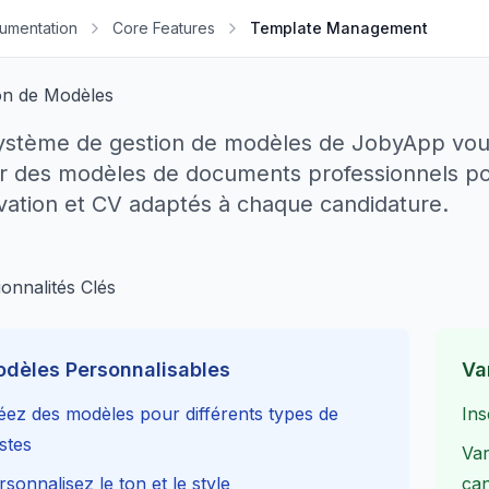
umentation
Core Features
Template Management
on de Modèles
ystème de gestion de modèles de JobyApp vous
r des modèles de documents professionnels po
vation et CV adaptés à chaque candidature.
onnalités Clés
dèles Personnalisables
Va
éez des modèles pour différents types de
Ins
stes
Var
rsonnalisez le ton et le style
can