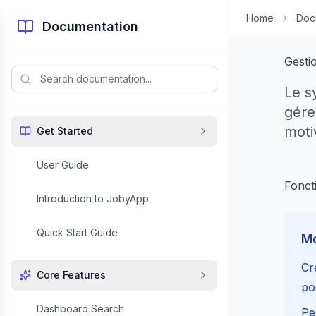
Skip to content
Home
Doc
Documentation
Gesti
Le s
gére
moti
Get Started
User Guide
Foncti
Introduction to JobyApp
Quick Start Guide
Mo
Cr
Core Features
po
Dashboard Search
Pe