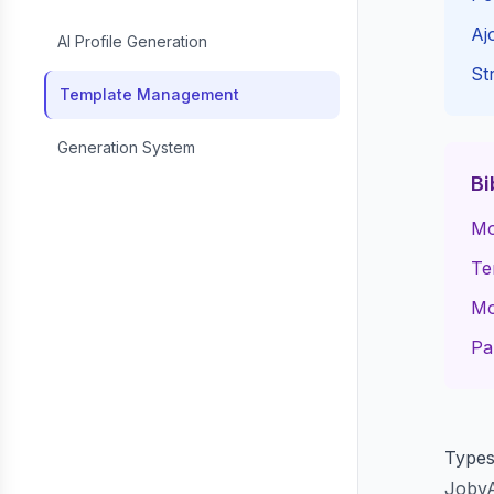
Aj
AI Profile Generation
St
Template Management
Generation System
Bi
Mo
Te
Mo
Pa
Types
JobyA