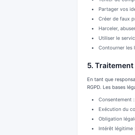
Partager vos ide
Créer de faux pr
Harceler, abuser
Utiliser le ser
Contourner les l
5. Traitemen
En tant que responsa
RGPD. Les bases léga
Consentement : 
Exécution du co
Obligation légal
Intérêt légitime