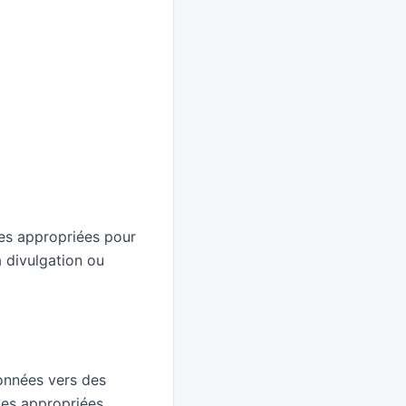
es appropriées pour
a divulgation ou
onnées vers des
ies appropriées