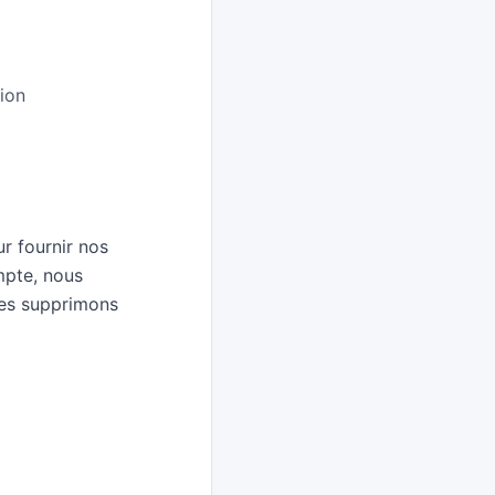
ion
r fournir nos
mpte, nous
les supprimons